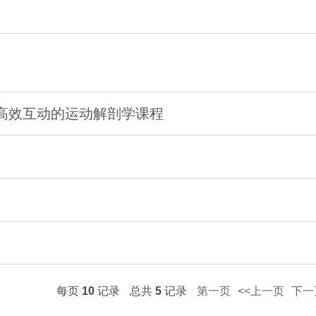
造高效互动的运动解剖学课程
每页
10
记录
总共
5
记录
第一页
<<上一页
下一